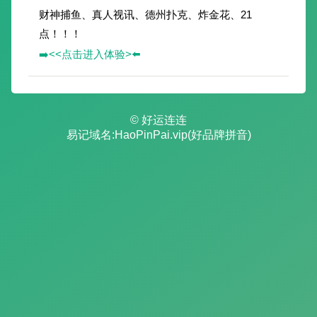
财神捕鱼、真人视讯、德州扑克、炸金花、21
点！！！
➡️<<点击进入体验>⬅️
© 好运连连
易记域名:HaoPinPai.vip(好品牌拼音)